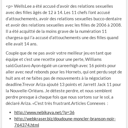
<p> WellsLee a été accusé d’avoir des relations sexuelles
avec des filles âgés de 12 à 14. Les 11 chefs l’ont accusé
d’attouchements, avoir des relations sexuelles bucco-dentaire
et avoir des relations sexuelles avec les filles de 2006 à 2008.
Il a été acquitté de la moins grave de la numération 11
chargesa qui l’a accusé d’attouchements une des filles quand
elle avait 14 ans.
Couple que de ne pas avoir votre meilleur jeu en tant que
équipe et c’est une recette pour une perte, Williams
said.Gustavo Ayon égalé un careerhigh avec 16 points pour
aller avec neuf rebonds pour les Hornets, qui ont perdu sept de
huit ans et ne faites pas de mouvements à la négociation
deadline.Trevor Ariza ajouté 13 points et Jarrett Jack 11 pour
la Nouvelle-Orléans. Je déteste perdre, et nous semblent
perdre presque à chaque fois que nous sortons sur le sol, a
déclaré Ariza. «C’est très frustrant.Articles Connexes：
http://www.nebikaya.net/?p=36
http://webkraser.biz/doudoune-moncler-branson-noir-
764374.html