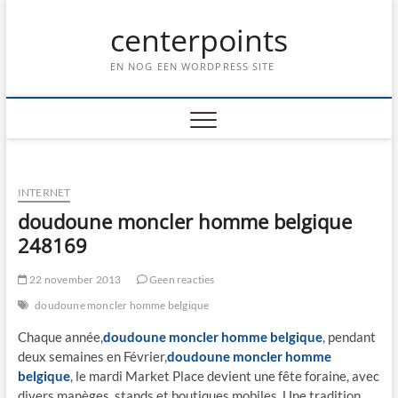
Ga
centerpoints
naar
de
inhoud
EN NOG EEN WORDPRESS SITE
INTERNET
doudoune moncler homme belgique
248169
22 november 2013
Geen reacties
doudoune moncler homme belgique
Chaque année,
doudoune moncler homme belgique
, pendant
deux semaines en Février,
doudoune moncler homme
belgique
, le mardi Market Place devient une fête foraine, avec
divers manèges, stands et boutiques mobiles. Une tradition