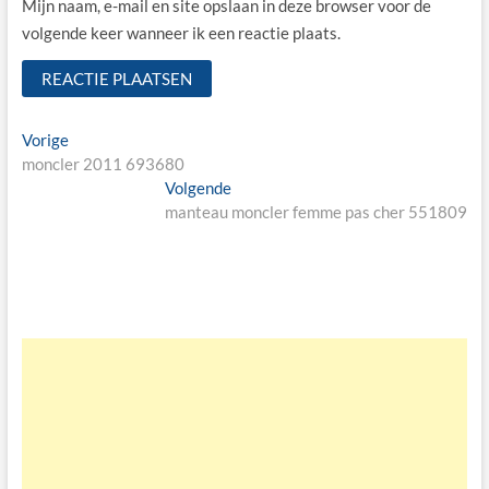
Mijn naam, e-mail en site opslaan in deze browser voor de
volgende keer wanneer ik een reactie plaats.
Bericht
Vorige
Vorige
bericht:
moncler 2011 693680
navigatie
Volgende
Volgende
bericht:
manteau moncler femme pas cher 551809