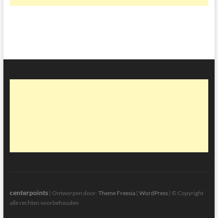
centerpoints
| Ontworpen door:
Theme Freesia
|
WordPress
| © Copyright
alle rechten voorbehouden