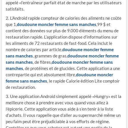
appelé «l’entraîneur parfait état de marche par les utilisateurs
satisfaits.
2. L’Android rapide compteur de calories des aliments ne coûte
que 1,
doudoune moncler femme sans manches
,99 $ et
contient des données sur plus de 9.000 éléments du menu de
restauration rapide. L’application dispose d’informations sur
les aliments de 72 restaurants de fast-food. Cela inclut le
nombre de calories par article,
doudoune moncler femme
sans manches
, grammes de gras,
doudoune moncler femme
sans manches
, de fibres,
doudoune moncler femme sans
manches
, de protéines et de glucides. Cette application a une
contrepartie qui est absolument libre,
doudoune moncler
femme sans manches
, le rapide Calorie édition Lite comptoir
de restauration.
3. Une application Android simplement appelé «Hungry» est la
meilleure chose à prendre avec vous quand vous allez à
l’épicerie. Cette application vous aide à s’en tenir à la liste
d’achats. Il vous rappelle que d’aller au supermarché même un
peu faim peut être préjudiciable à vos efforts de régime.
Contrôler ce que vous achetez est autant une partie de la