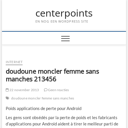
Ga
centerpoints
naar
de
inhoud
EN NOG EEN WORDPRESS SITE
INTERNET
doudoune moncler femme sans
manches 213456
22 november 2013
Geen reacties
doudoune moncler femme sans manches
Poids applications de perte pour Android
Les gens sont obsédés par la perte de poids et les fabricants
d’applications pour Android aident à tirer le meilleur parti de