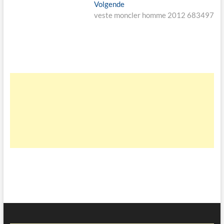
Volgende
Volgende
bericht:
veste moncler homme 2012 683497