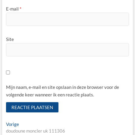
E-mail
*
Site
Mijn naam, e-mail en site opslaan in deze browser voor de
volgende keer wanneer ik een reactie plaats.
Bericht
Vorige
Vorige
bericht:
doudoune moncler uk 111306
navigatie