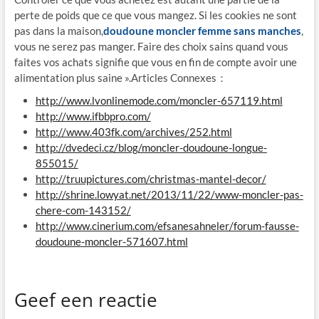
perte de poids que ce que vous mangez. Si les cookies ne sont
pas dans la maison,
doudoune moncler femme sans manches
,
vous ne serez pas manger. Faire des choix sains quand vous
faites vos achats signifie que vous en fin de compte avoir une
alimentation plus saine ».Articles Connexes：
http://www.lvonlinemode.com/ moncler-657119.html
http://www.ifbbpro.com/
http://www.403fk.com/archives/252.html
http://dvedeci.cz/blog/moncler-doudoune-longue-
855015/
http://truupictures.com/christmas-mantel-decor/
http://shrine.lowyat.net/2013/11/22/www-moncler-pas-
chere-com-143152/
http://www.cinerium.com/efsanesahneler/forum-fausse-
doudoune-moncler-571607.html
Geef een reactie