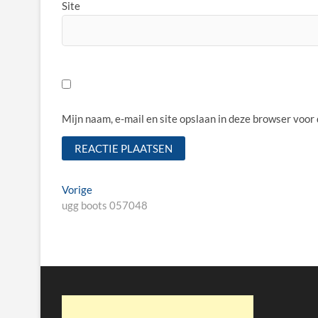
Site
Mijn naam, e-mail en site opslaan in deze browser voor
Bericht
Vorige
Vorige
bericht:
ugg boots 057048
navigatie