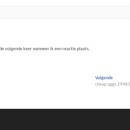
 de volgende keer wanneer ik een reactie plaats.
Volgend
Volgende
bericht:
cheap uggs 2948