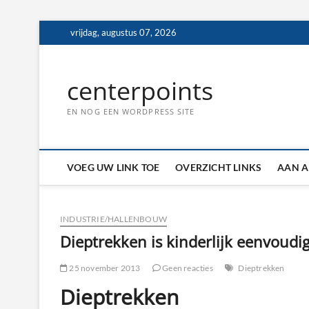
Ga
vrijdag, augustus 07, 2026
naar
de
inhoud
centerpoints
EN NOG EEN WORDPRESS SITE
VOEG UW LINK TOE
OVERZICHT LINKS
AAN A
INDUSTRIE/HALLENBOUW
Dieptrekken is kinderlijk eenvoudi
25 november 2013
Geen reacties
Dieptrekken
Dieptrekken