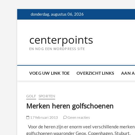
Ga
donderdag, augustus 06, 2026
naar
de
inhoud
centerpoints
EN NOG EEN WORDPRESS SITE
VOEG UW LINK TOE
OVERZICHT LINKS
AAN A
GOLF
SPORTEN
Merken heren golfschoenen
17 februari 2013
Geen reacties
Voor de heren zijn er enorm veel verschillende merken
golfschoenen waaronder Geox, Copenhagen, Stuburt,