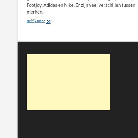
Footjoy, Adidas en Nike. Er zijn veel verschillen tussen
merken…
Merken
Bekijk meer
heren
golfschoenen