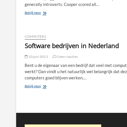
generally introverts. Cooper scored all…
cheap
Bekijk meer
ugg
151265
COMPUTERS
Software bedrijven in Nederland
10 juni 2013
Geen reacties
Bent u de eigenaar van een bedrijf dat veel met comput
werkt? Dan vindt u het natuurlijk wel belangrijk dat de
computers goed blijven werken.…
Software
Bekijk meer
bedrijven
in
Nederland