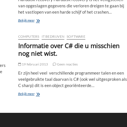
van opgeslagen gegevens die verloren dreigen te gaan bij
het vastlopen van een harde schijf of het crashen…
Harddisk
Bekijk meer
recovery
voor
consumenten
COMPUTERS
IT BEDRIJVEN
SOFTWARE
en
Informatie over C# die u misschien
ondernemers
nog niet wist.
19 februari 2013
Geen reacties
ers
ze
Er zijn heel veel verschillende programmeer talen en een
veelgebruikte taal daarvan is C# (ook wel uitgesproken als
C sharp) dit is een object georiënteerde…
Informatie
Bekijk meer
over
C#
die
u
misschien
nog