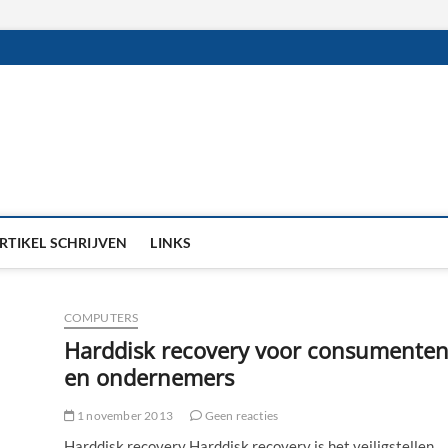
RTIKEL SCHRIJVEN
LINKS
COMPUTERS
Harddisk recovery voor consumente
en ondernemers
1 november 2013
Geen reacties
Harddisk recovery Harddisk recovery is het veiligstellen