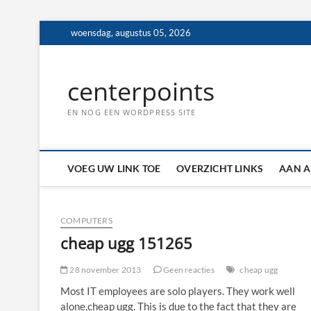
Ga
woensdag, augustus 05, 2026
naar
de
inhoud
centerpoints
EN NOG EEN WORDPRESS SITE
VOEG UW LINK TOE
OVERZICHT LINKS
AAN A
COMPUTERS
cheap ugg 151265
28 november 2013
Geen reacties
cheap ugg
Most IT employees are solo players. They work well
alone,cheap ugg. This is due to the fact that they are