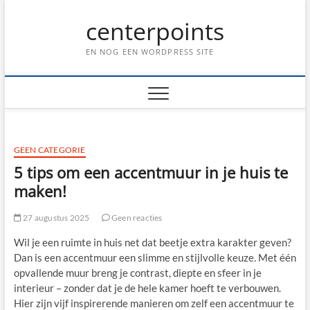
Ga
centerpoints
naar
de
inhoud
EN NOG EEN WORDPRESS SITE
GEEN CATEGORIE
5 tips om een accentmuur in je huis te
maken!
27 augustus 2025
Geen reacties
Wil je een ruimte in huis net dat beetje extra karakter geven?
Dan is een accentmuur een slimme en stijlvolle keuze. Met één
opvallende muur breng je contrast, diepte en sfeer in je
interieur – zonder dat je de hele kamer hoeft te verbouwen.
Hier zijn vijf inspirerende manieren om zelf een accentmuur te